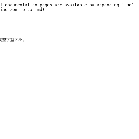
f documentation pages are available by appending `.md` 
iao-zen-mo-ban.md).

動調整字型大小。
