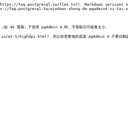
https://faq.postgresql.tw/llms.txt). Markdown versions o
s://faq.postgresql.tw/windows-zhong-de-pgadmin4-zi-tai-x
境（如 4k 螢幕）下使用 pgAdmin 4 時，字母顯示可能會太小。

t.io/qt-5/highdpi.html)，所以你需要做的是讓 pgAdmin 4 不要自