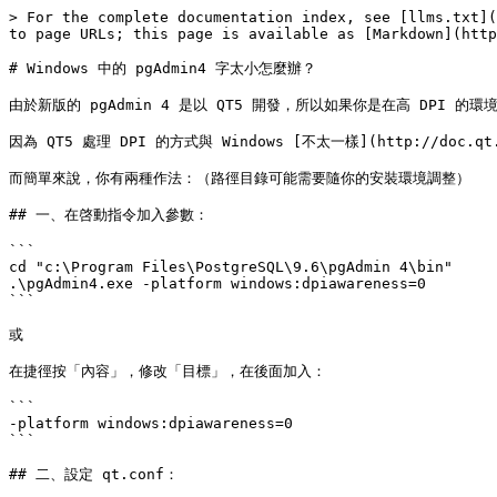
> For the complete documentation index, see [llms.txt](
to page URLs; this page is available as [Markdown](http
# Windows 中的 pgAdmin4 字太小怎麼辦？

由於新版的 pgAdmin 4 是以 QT5 開發，所以如果你是在高 DPI 的環
因為 QT5 處理 DPI 的方式與 Windows [不太一樣](http://doc.q
而簡單來說，你有兩種作法：（路徑目錄可能需要隨你的安裝環境調整）

## 一、在啓動指令加入參數：

```

cd "c:\Program Files\PostgreSQL\9.6\pgAdmin 4\bin"

.\pgAdmin4.exe -platform windows:dpiawareness=0

```

或

在捷徑按「內容」，修改「目標」，在後面加入：

```

-platform windows:dpiawareness=0

```

## 二、設定 qt.conf：
